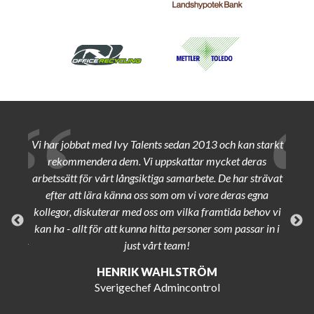
igare
Vi har jobbat med Ivy Talents sedan 2013 och kan starkt
Vi är
tt
rekommendera dem. Vi uppskattar mycket deras
följe
lev en
arbetssätt för vårt långsiktiga samarbete. De har strävat
Emil h
endera
efter att lära känna oss som om vi vore deras egna
p
ch en
kollegor, diskuterar med oss om vilka framtida behov vi
ka av
kan ha - allt för att kunna hitta personer som passar in i
raftigt
just vårt team!
Bu
HENRIK WAHLSTRÖM
Sverigechef Admincontrol
n